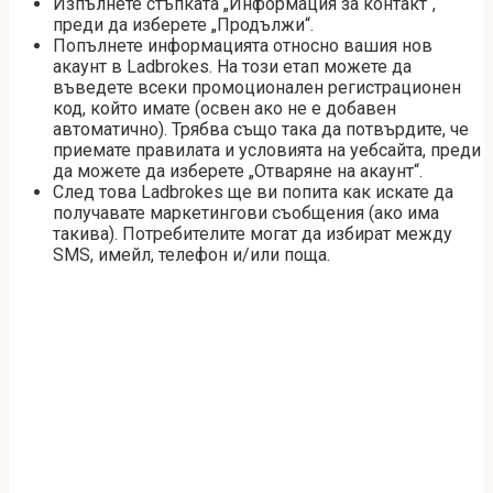
Изпълнете стъпката „Информация за контакт“,
преди да изберете „Продължи“.
Попълнете информацията относно вашия нов
акаунт в Ladbrokes. На този етап можете да
въведете всеки промоционален регистрационен
код, който имате (освен ако не е добавен
автоматично). Трябва също така да потвърдите, че
приемате правилата и условията на уебсайта, преди
да можете да изберете „Отваряне на акаунт“.
След това Ladbrokes ще ви попита как искате да
получавате маркетингови съобщения (ако има
такива). Потребителите могат да избират между
SMS, имейл, телефон и/или поща.