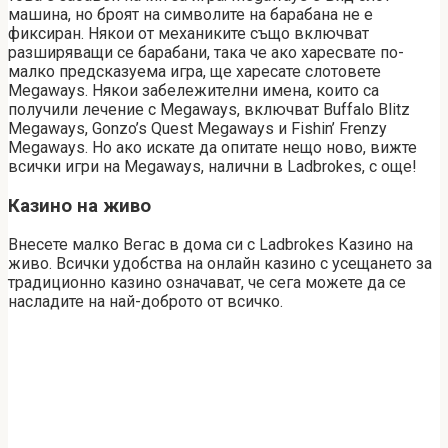
машина, но броят на символите на барабана не е
фиксиран. Някои от механиките също включват
разширяващи се барабани, така че ако харесвате по-
малко предсказуема игра, ще харесате слотовете
Megaways. Някои забележителни имена, които са
получили лечение с Megaways, включват Buffalo Blitz
Megaways, Gonzo’s Quest Megaways и Fishin’ Frenzy
Megaways. Но ако искате да опитате нещо ново, вижте
всички игри на Megaways, налични в Ladbrokes, с още!
Казино на живо
Внесете малко Вегас в дома си с Ladbrokes Казино на
живо. Всички удобства на онлайн казино с усещането за
традиционно казино означават, че сега можете да се
насладите на най-доброто от всичко.