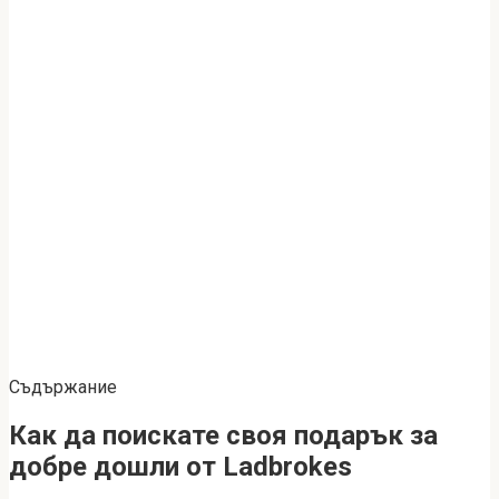
Съдържание
Как да поискате своя подарък за
добре дошли от Ladbrokes