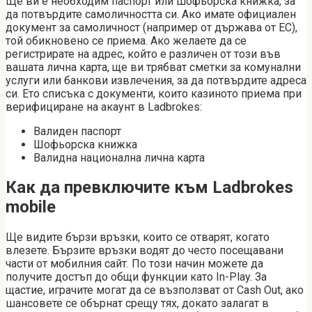
Ще ви е необходим паспорт или шофьорска книжка, за
да потвърдите самоличността си. Ако имате официален
документ за самоличност (например от държава от ЕС),
той обикновено се приема. Ако желаете да се
регистрирате на адрес, който е различен от този във
вашата лична карта, ще ви трябват сметки за комунални
услуги или банкови извлечения, за да потвърдите адреса
си. Ето списъка с документи, които казиното приема при
верифициране на акаунт в Ladbrokes:
Валиден паспорт
Шофьорска книжка
Валидна национална лична карта
Как да превключите към Ladbrokes
mobile
Ще видите бързи връзки, които се отварят, когато
влезете. Бързите връзки водят до често посещавани
части от мобилния сайт. По този начин можете да
получите достъп до общи функции като In-Play. За
щастие, играчите могат да се възползват от Cash Out, ако
шансовете се обърнат срещу тях, докато залагат в