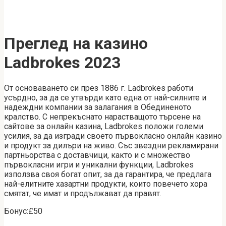
Преглед на казино
Ladbrokes 2023
От основаването си през 1886 г. Ladbrokes работи
усърдно, за да се утвърди като една от най-силните и
надеждни компании за залагания в Обединеното
кралство. С непрекъснато нарастващото търсене на
сайтове за онлайн казина, Ladbrokes положи големи
усилия, за да изгради своето първокласно онлайн казино
и продукт за дилъри на живо. Със звездни рекламирани
партньорства с доставчици, както и с множество
първокласни игри и уникални функции, Ladbrokes
използва своя богат опит, за да гарантира, че предлага
най-елитните хазартни продукти, които повечето хора
смятат, че имат и продължават да правят.
Бонус:£50