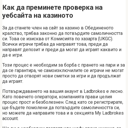
Как да преминете проверка на
уебсайта на казиното
За да станете член на сайт за казино в Обединеното
кралство, трябва законно да потвърдите самоличността
си. Това се изисква от Комисията по хазарта (UKGC).
Всички играчи трябва да направят това, преди да
направят депозит и преди да могат да играят каквито и
да е игри.
Този процес е необходим за борба с прането на пари и за
да се гарантира, че самоизключилите се играчи не могат
просто да отворят нови сметки за игри и да продължат
да играят.
Потвърждаването на вашия акаунт в Ladbrokes е лесно.
Като повечето оператори, компанията прави целия
процес прост и безболезнен. След като се регистрирате,
ще бъдете помолени да потвърдите самоличността си,
но можете да направите това и в секцията My Ladbrokes
account.