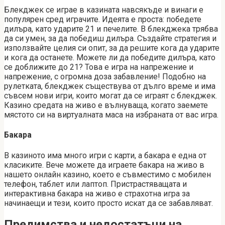
Блекджек се играе в казината навсякъде и винаги е
популярен сред играчите. Идеята е проста: победете
дилъра, като ударите 21 и печелите. В блекджека трябва
да си умен, за да победиш дилъра. Създайте стратегия и
използвайте целия си опит, за да решите кога да ударите
и кога да останете. Можете ли да победите дилъра, като
се доближите до 21? Това е игра на напрежение и
напрежение, с огромна доза забавление! Подобно на
рулетката, блекджек съществува от дълго време и има
съвсем нови игри, които могат да се играят с блекджек.
Казино средата на живо е вълнуваща, когато заемете
мястото си на виртуалната маса на избраната от вас игра.
Бакара
В казиното има много игри с карти, а бакара е една от
класиките. Вече можете да играете бакара на живо в
нашето онлайн казино, което е съвместимо с мобилен
телефон, таблет или лаптоп. Пристрастяващата и
интерактивна бакара на живо е страхотна игра за
начинаещи и тези, които просто искат да се забавляват.
Предимства и недостатъци на