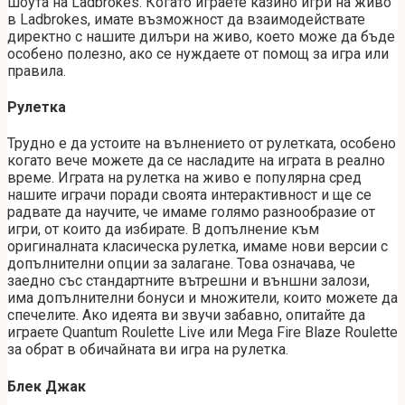
шоута на Ladbrokes. Когато играете казино игри на живо
в Ladbrokes, имате възможност да взаимодействате
директно с нашите дилъри на живо, което може да бъде
особено полезно, ако се нуждаете от помощ за игра или
правила.
Рулетка
Трудно е да устоите на вълнението от рулетката, особено
когато вече можете да се насладите на играта в реално
време. Играта на рулетка на живо е популярна сред
нашите играчи поради своята интерактивност и ще се
радвате да научите, че имаме голямо разнообразие от
игри, от които да избирате. В допълнение към
оригиналната класическа рулетка, имаме нови версии с
допълнителни опции за залагане. Това означава, че
заедно със стандартните вътрешни и външни залози,
има допълнителни бонуси и множители, които можете да
спечелите. Ако идеята ви звучи забавно, опитайте да
играете Quantum Roulette Live или Mega Fire Blaze Roulette
за обрат в обичайната ви игра на рулетка.
Блек Джак