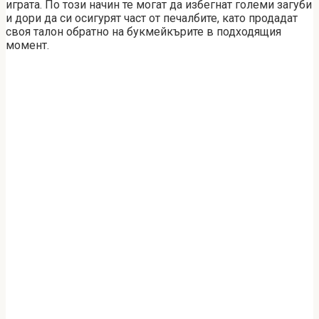
играта. По този начин те могат да избегнат големи загуби
и дори да си осигурят част от печалбите, като продадат
своя талон обратно на букмейкърите в подходящия
момент.