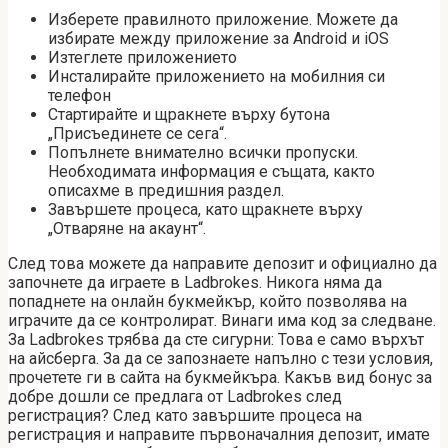
Изберете правилното приложение. Можете да
избирате между приложение за Android и iOS
Изтеглете приложението
Инсталирайте приложението на мобилния си
телефон
Стартирайте и щракнете върху бутона
„Присъединете се сега“.
Попълнете внимателно всички пропуски.
Необходимата информация е същата, както
описахме в предишния раздел.
Завършете процеса, като щракнете върху
„Отваряне на акаунт“.
След това можете да направите депозит и официално да
започнете да играете в Ladbrokes. Никога няма да
попаднете на онлайн букмейкър, който позволява на
играчите да се контролират. Винаги има код за следване.
За Ladbrokes трябва да сте сигурни: Това е само върхът
на айсберга. За да се запознаете напълно с тези условия,
прочетете ги в сайта на букмейкъра. Какъв вид бонус за
добре дошли се предлага от Ladbrokes след
регистрация? След като завършите процеса на
регистрация и направите първоначалния депозит, имате