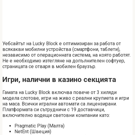
Уебсайтът на Lucky Block е оптимизиран за работа от
всякакви мобилни устройства (смартфони, таблети),
независимо от операционната система, на която работят.
Не е необходимо изтегляне на допълнителен софтуер,
страницата се отваря в мобилен браузър.
Игри, налични в казино секцията
Гамата на Lucky Block включва повече от 3 хиляди
модела слотове, игри на живо с реални крупиета и игри
на маса. Всички игрални автомати са лицензирани.
Платформата си сътрудничи с 19 доставчици,
включително водещи световни компании като:
Pragmatic Play (Малта)
NetEnt (Швеция)