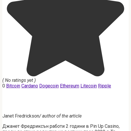
( No ratings yet )
0
Bitcoin
Cardano
Dogecoin
Ethereum
Litecoin
Ripple
Janet Fredrickson
/ author of the article
Джанет Фредриксън работи 2 години в Pin Up Casino,