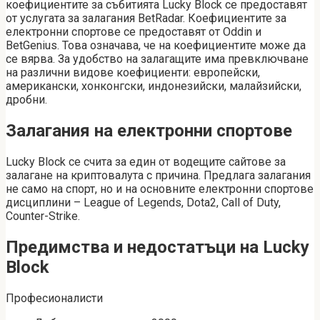
коефициентите за събитията Lucky Block се предоставят
от услугата за залагания BetRadar. Коефициентите за
електронни спортове се предоставят от Oddin и
BetGenius. Това означава, че на коефициентите може да
се вярва. За удобство на залагащите има превключване
на различни видове коефициенти: европейски,
американски, хонконгски, индонезийски, малайзийски,
дробни.
Залагания на електронни спортове
Lucky Block се счита за един от водещите сайтове за
залагане на криптовалута с причина. Предлага залагания
не само на спорт, но и на основните електронни спортове
дисциплини – League of Legends, Dota2, Call of Duty,
Counter-Strike.
Предимства и недостатъци на Lucky
Block
Професионалисти