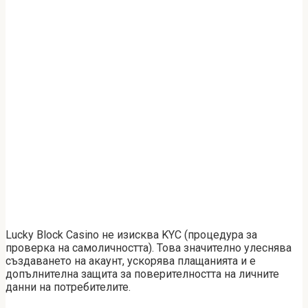
Lucky Block Casino не изисква KYC (процедура за
проверка на самоличността). Това значително улеснява
създаването на акаунт, ускорява плащанията и е
допълнителна защита за поверителността на личните
данни на потребителите.