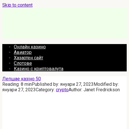
Skip to content
Онлайн казино
Авиатор
Хазартен сайт
Слотове
Казино с криптовалута
Лепшае казіно 50
Reading:
8 min
Published by:
януари 27, 2023
Modified by:
януари 27, 2023
Category:
crypto
Author:
Janet Fredrickson