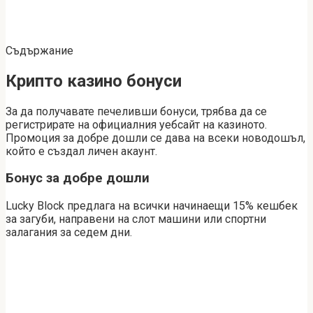
Съдържание
Крипто казино бонуси
За да получавате печеливши бонуси, трябва да се
регистрирате на официалния уебсайт на казиното.
Промоция за добре дошли се дава на всеки новодошъл,
който е създал личен акаунт.
Бонус за добре дошли
Lucky Block предлага на всички начинаещи 15% кешбек
за загуби, направени на слот машини или спортни
залагания за седем дни.