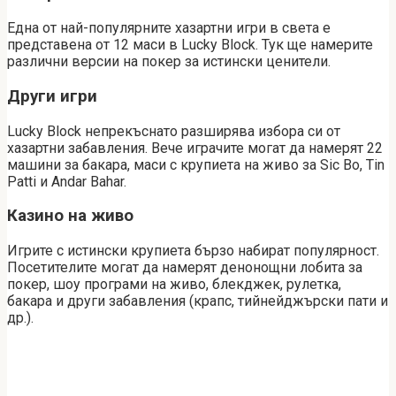
Една от най-популярните хазартни игри в света е
представена от 12 маси в Lucky Block. Тук ще намерите
различни версии на покер за истински ценители.
Други игри
Lucky Block непрекъснато разширява избора си от
хазартни забавления. Вече играчите могат да намерят 22
машини за бакара, маси с крупиета на живо за Sic Bo, Tin
Patti и Andar Bahar.
Казино на живо
Игрите с истински крупиета бързо набират популярност.
Посетителите могат да намерят денонощни лобита за
покер, шоу програми на живо, блекджек, рулетка,
бакара и други забавления (крапс, тийнейджърски пати и
др.).