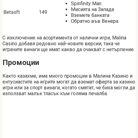
Spinfinity Man
Мисията на Запада
Betsoft
149
Вземете банката
Обратно във Венера
С изключение на асортимента от налични игри, Malina
Casino добавя редовно най-новите версии, така че
играчите винаги ще имат какво да очакват с нетърпение.
Промоции
Както казахме, има много промоции в Малина Казино и
ентусиастите на игрите могат да вземат оферта за казино
игри или за спорт винаги, когато смятат, че биха могли да
използват малък тласък към голяма печалба.