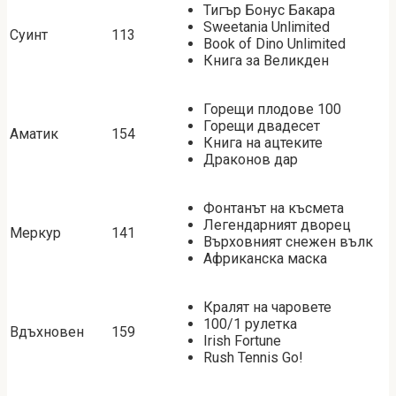
Тигър Бонус Бакара
Sweetania Unlimited
Суинт
113
Book of Dino Unlimited
Книга за Великден
Горещи плодове 100
Горещи двадесет
Аматик
154
Книга на ацтеките
Драконов дар
Фонтанът на късмета
Легендарният дворец
Меркур
141
Върховният снежен вълк
Африканска маска
Кралят на чаровете
100/1 рулетка
Вдъхновен
159
Irish Fortune
Rush Tennis Go!