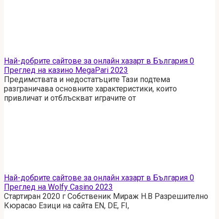
Най-добрите сайтове за онлайн хазарт в България
0
Преглед на казино MegaPari 2023
Предимствата и недостатъците Тази подтема
разграничава основните характеристики, които
привличат и отблъскват играчите от
Най-добрите сайтове за онлайн хазарт в България
0
Преглед на Wolfy Casino 2023
Стартиран 2020 г Собственик Мираж Н.В Разрешително
Кюрасао Езици на сайта EN, DE, FI,