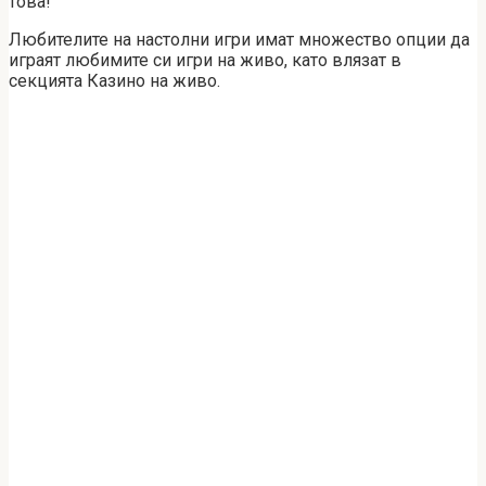
това!
Любителите на настолни игри имат множество опции да
играят любимите си игри на живо, като влязат в
секцията Казино на живо.