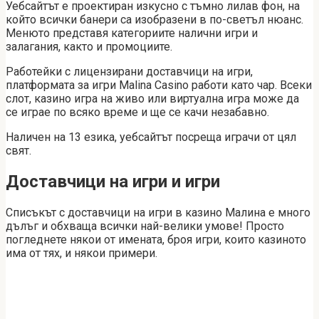
Уебсайтът е проектиран изкусно с тъмно лилав фон, на
който всички банери са изобразени в по-светъл нюанс.
Менюто представя категориите налични игри и
залагания, както и промоциите.
Работейки с лицензирани доставчици на игри,
платформата за игри Malina Casino работи като чар. Всеки
слот, казино игра на живо или виртуална игра може да
се играе по всяко време и ще се качи незабавно.
Наличен на 13 езика, уебсайтът посреща играчи от цял ​​
свят.
Доставчици на игри и игри
Списъкът с доставчици на игри в казино Малина е много
дълъг и обхваща всички най-велики умове! Просто
погледнете някои от имената, броя игри, които казиното
има от тях, и някои примери.