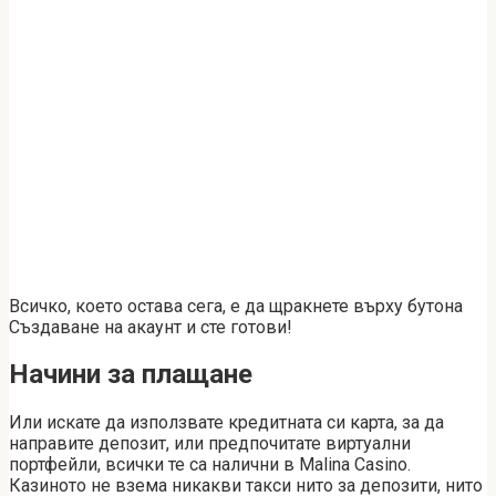
Всичко, което остава сега, е да щракнете върху бутона
Създаване на акаунт и сте готови!
Начини за плащане
Или искате да използвате кредитната си карта, за да
направите депозит, или предпочитате виртуални
портфейли, всички те са налични в Malina Casino.
Казиното не взема никакви такси нито за депозити, нито