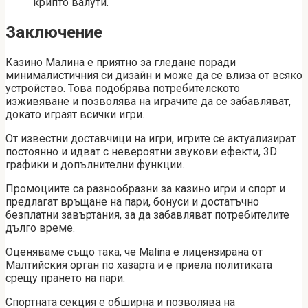
крипто валути.
Заключение
Казино Малина е приятно за гледане поради
минималистичния си дизайн и може да се влиза от всяко
устройство. Това подобрява потребителското
изживяване и позволява на играчите да се забавляват,
докато играят всички игри.
От известни доставчици на игри, игрите се актуализират
постоянно и идват с невероятни звукови ефекти, 3D
графики и допълнителни функции.
Промоциите са разнообразни за казино игри и спорт и
предлагат връщане на пари, бонуси и достатъчно
безплатни завъртания, за да забавляват потребителите
дълго време.
Оценяваме също така, че Malina е лицензирана от
Малтийския орган по хазарта и е приела политиката
срещу прането на пари.
Спортната секция е обширна и позволява на