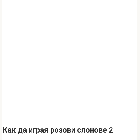
Как да играя розови слонове 2