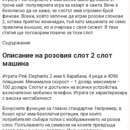
трона най -популярната игра за хазарт в света. Вече е
безопасно да се каже, че слотът има огромен брой
фенове. Всеки, който започне да играе розови слонове
2, остава приятно изненадан, тъй като машината не само
привлича външно, но и очарова с своя сюжет. В тази
статия ще поговорим повече за този слот.
Съдържание
Описание на розовия слот 2 слот
машина
Играта Pink Elephants 2 има 6 барабана, 4 реда и 4096
плащания. Минимална скорост – 1 долар, максимум –
100 долара. Слотът е достъпен на всички устройства,
включително мобилен телефон. Играта се характеризира
с висока нестабилност.
Бонусните функции са главно стандартни. Например, в
бонус кръг има безплатни ротации, при които
потребителят събира топки с изображението на розов
слон. Попълването на символа на козите превръща