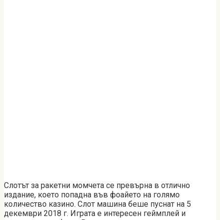
Слотът за ракетни момчета се превърна в отлично
издание, което попадна във фоайето на голямо
количество казино. Слот машина беше пуснат на 5
декември 2018 г. Играта е интересен геймплей и