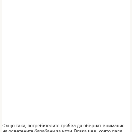
Също така, потребителите трябва да обърнат внимание
на осветените барабани за игри. Всяка цев, която пада