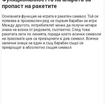
пропаст на ракетите
Основната функция на играта е ракетен символ. Той се
появява в произволен ред на първия барабан за игри.
Между другото, потребителят може да получи четири
знака на всеки от редовете, съответно. След това
ракетата лети по линията, поради което всички символи
на праховата цев са превърнати в див символ. Всички
налични знаци на един и същ барабан също се
превръщат в абсолютно същия символ.