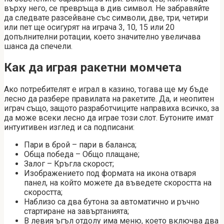
върху него, се превръща в див символ. Не забравяйте
да следвате разсейване със символи, две, три, четири
или пет ще осигурят на играча 3, 10, 15 или 20
допълнителни ротации, което значително увеличава
шанса да спечели.
Как да играя ракетни момчета
Ако потребителят е играл в казино, тогава ще му бъде
лесно да разбере правилата на ракетите. Да, и неопитен
играч също, защото разработчиците направиха всичко, за
да може всеки лесно да играе този слот. Бутоните имат
интуитивен изглед и са подписани:
Пари в брой – пари в баланса;
Обща победа – Общо плащане;
Залог – Кръгла скорост;
Изображението под формата на икона отваря
панел, на който можете да въведете скоростта на
скоростта;
Наблизо са два бутона за автоматично и ръчно
стартиране на завъртанията;
В левия ъгъл отдолу има меню, което включва два