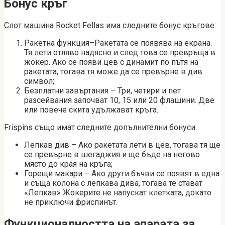
Бонус кръг
Слот машина Rocket Fellas има следните бонус кръгове:
Ракетна функция–Ракетата се появява на екрана.
Тя лети отляво надясно и след това се превръща в
жокер. Ако се появи цев с динамит по пътя на
ракетата, тогава тя може да се превърне в див
символ;
Безплатни завъртания – Три, четири и пет
разсейвания започват 10, 15 или 20 флашини. Две
или повече скита удължават кръга.
Frispins също имат следните допълнителни бонуси:
Лепкав див – Ако ракетата лети в цев, тогава тя ще
се превърне в шегаджия и ще бъде на негово
място до края на кръга;
Горещи макари – Ако други бъчви се появят в една
и съща колона с лепкава дива, тогава те стават
«Лепкав» Жокерите не напускат клетката, докато
не приключи фриспинът.
Функционалността на апарата за