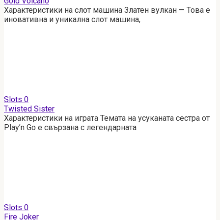
Gold Volcano
Характеристики на слот машина Златен вулкан — Това е
иновативна и уникална слот машина,
Slots
0
Twisted Sister
Характеристики на играта Темата на усуканата сестра от
Play’n Go е свързана с легендарната
Slots
0
Fire Joker