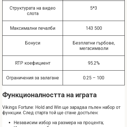
Структурата на видео
5*3
слота
Максимални печалби
143 500
Бонуси
Безплатни гърбове,
мегасимволи
RTP коефициент
95.2%
Ограничения за залагане
0.25 – 100
Функционалността на играта
Vikings Fortune: Hold and Win ще зарадва пълен набор от
функции. След старта той ще стане достъпен:
Независим избор на размера на процента;