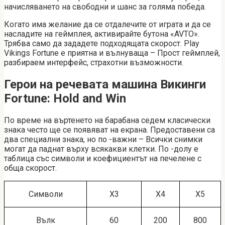
начисляването на свободни и шанс за голяма победа.
Когато има желание да се отдалечите от играта и да се
насладите на геймплея, активирайте бутона «AVTO».
Трябва само да зададете подходящата скорост. Play
Vikings Fortune е приятна и вълнуваща – Прост геймплей,
разбираем интерфейс, страхотни възможности.
Герои на речевата машина Викинги
Fortune: Hold and Win
По време на въртенето на барабана седем класически
знака често ще се появяват на екрана. Предоставени са
два специални знака, но по -важни – Всички снимки
могат да паднат върху всякакви клетки. По -долу е
таблица със символи и коефициентът на печелене с
обща скорост.
Символи
X3
X4
X5
Вълк
60
200
800