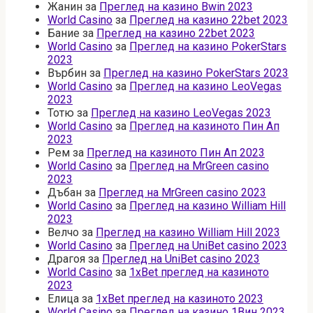
Жанин
за
Преглед на казино Bwin 2023
World Casino
за
Преглед на казино 22bet 2023
Бание
за
Преглед на казино 22bet 2023
World Casino
за
Преглед на казино PokerStars
2023
Върбин
за
Преглед на казино PokerStars 2023
World Casino
за
Преглед на казино LeoVegas
2023
Тотю
за
Преглед на казино LeoVegas 2023
World Casino
за
Преглед на казиното Пин Ап
2023
Рем
за
Преглед на казиното Пин Ап 2023
World Casino
за
Преглед на MrGreen casino
2023
Дъбан
за
Преглед на MrGreen casino 2023
World Casino
за
Преглед на казино William Hill
2023
Велчо
за
Преглед на казино William Hill 2023
World Casino
за
Преглед на UniBet casino 2023
Драгоя
за
Преглед на UniBet casino 2023
World Casino
за
1xBet преглед на казиното
2023
Елица
за
1xBet преглед на казиното 2023
World Casino
за
Преглед на казино 1Вин 2023