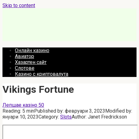
Skip to content
Онлайн казино
Авиатор
Хазартен сайт
Слотове
Казино с криптовалута
Vikings Fortune
Лепшае казіно 50
Reading:
5 min
Published by:
февруари 3, 2023
Modified by:
януари 10, 2023
Category:
Slots
Author:
Janet Fredrickson