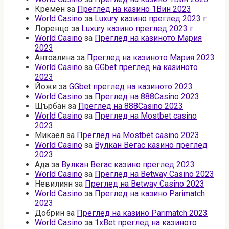
Кремен
за
Преглед на казино 1Вин 2023
World Casino
за
Luxury казино преглед 2023 г
Лоренцо
за
Luxury казино преглед 2023 г
World Casino
за
Преглед на казиното Мария
2023
Антоалина
за
Преглед на казиното Мария 2023
World Casino
за
GGbet преглед на казиното
2023
Йожи
за
GGbet преглед на казиното 2023
World Casino
за
Преглед на 888Casino 2023
Щърбан
за
Преглед на 888Casino 2023
World Casino
за
Преглед на Mostbet casino
2023
Микаел
за
Преглед на Mostbet casino 2023
World Casino
за
Вулкан Вегас казино преглед
2023
Ада
за
Вулкан Вегас казино преглед 2023
World Casino
за
Преглед на Betway Casino 2023
Невилиян
за
Преглед на Betway Casino 2023
World Casino
за
Преглед на казино Parimatch
2023
Добрин
за
Преглед на казино Parimatch 2023
World Casino
за
1xBet преглед на казиното