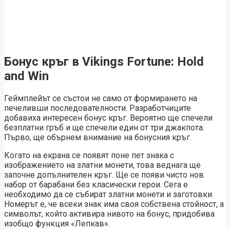
Бонус кръг в Vikings Fortune: Hold
and Win
Геймплейът се състои не само от формирането на
печеливши последователности. Разработчиците
добавиха интересен бонус кръг. Вероятно ще спечели
безплатни гръб и ще спечели един от три джакпота.
Първо, ще обърнем внимание на бонусния кръг.
Когато на екрана се появят поне пет знака с
изображението на златни монети, това веднага ще
започне допълнителен кръг. Ще се появи чисто нов
набор от барабани без класически герои. Сега е
необходимо да се събират златни монети и заготовки.
Номерът е, че всеки знак има своя собствена стойност, а
символът, който активира нивото на бонус, придобива
изобщо функция «Лепкав».