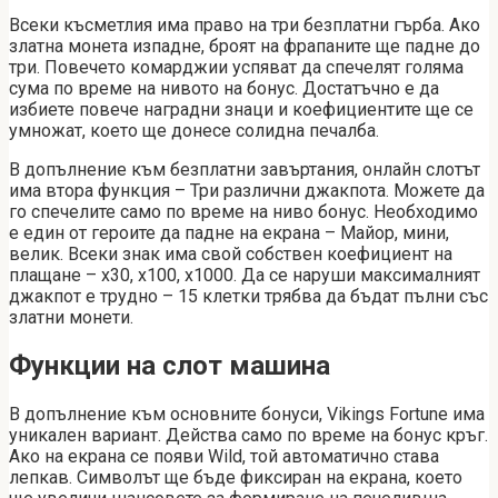
Всеки късметлия има право на три безплатни гърба. Ако
златна монета изпадне, броят на фрапаните ще падне до
три. Повечето комарджии успяват да спечелят голяма
сума по време на нивото на бонус. Достатъчно е да
избиете повече наградни знаци и коефициентите ще се
умножат, което ще донесе солидна печалба.
В допълнение към безплатни завъртания, онлайн слотът
има втора функция – Три различни джакпота. Можете да
го спечелите само по време на ниво бонус. Необходимо
е един от героите да падне на екрана – Майор, мини,
велик. Всеки знак има свой собствен коефициент на
плащане – x30, x100, x1000. Да се ​​наруши максималният
джакпот е трудно – 15 клетки трябва да бъдат пълни със
златни монети.
Функции на слот машина
В допълнение към основните бонуси, Vikings Fortune има
уникален вариант. Действа само по време на бонус кръг.
Ако на екрана се появи Wild, той автоматично става
лепкав. Символът ще бъде фиксиран на екрана, което